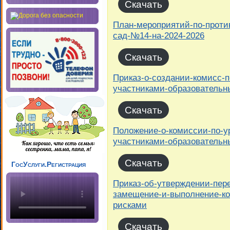
Скачать
План-мероприятий-по-проти
сад-№14-на-2024-2026
Скачать
Приказ-о-создании-комисс-
участниками-образовательн
Скачать
Положение-о-комиссии-по-у
участниками-образовательн
Скачать
ГосУслуги.Регистрация
Приказ-об-утверждении-пер
замещение-и-выполнение-ко
рисками
Скачать