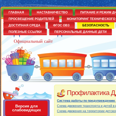
ГЛАВНАЯ
НАСТАВНИЧЕСТВО
ПИТАНИЕ И РЕЖИМ Д
ПРОСВЕЩЕНИЕ РОДИТЕЛЕЙ
МОНИТОРИНГ ТЕХНИЧЕСКОГО 
ДОСТУПНАЯ СРЕДА
ФГОС ОВЗ
БЕЗОПАСНОСТЬ
Детский сад№14
ПОЛЕЗНЫЕ ССЫЛКИ
ПЕРСОНАЛЬНЫЕ ДАННЫЕ ДЕТИ
Официальный сайт
Профилактика 
Система работы по предупреждению 
Версия для
Схема движения транспорта и детей 
слабовидящих
Схема движения на территории детског