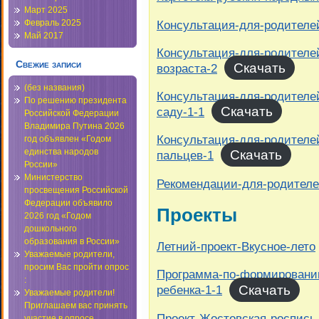
Март 2025
Консультация-для-родителе
Февраль 2025
Май 2017
Консультация-для-родителей
Свежие записи
Скачать
возраста-2
(без названия)
Консультация-для-родителей
По решению президента
Скачать
саду-1-1
Российской Федерации
Владимира Путина 2026
Консультация-для-родителей
год объявлен «Годом
единства народов
Скачать
пальцев-1
России»
Министерство
Рекомендации-для-родителе
просвещения Российской
Федерации объявило
Проекты
2026 год «Годом
дошкольного
образования в России»
Летний-проект-Вкусное-лето
Уважаемые родители,
просим Вас пройти опрос
Программа-по-формированию
:
Скачать
ребенка-1-1
Уважаемые родители!
Приглашаем вас принять
Проект-Жостовская-роспись
участие в опросе