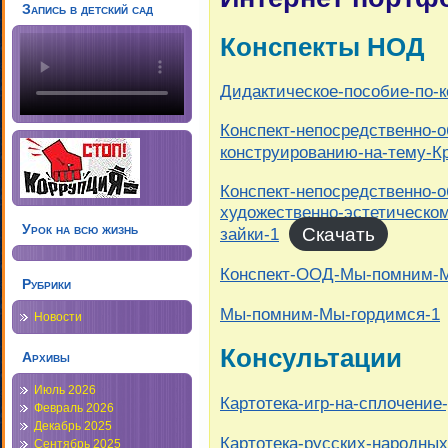
Запись в детский сад
Конспекты НОД
Дидактическое-пособие-по-
Конспект-непосредственно-о
конструированию-на-тему-Кр
Конспект-непосредственно-о
художественно-эстетическом
Урок на всю жизнь
Скачать
зайки-1
Конспект-ООД-Мы-помним-М
Рубрики
Мы-помним-Мы-гордимся-1
Новости
Консультации
Архивы
Июль 2026
Картотека-игр-на-сплочение-
Февраль 2026
Декабрь 2025
Картотека-русских-народных
Сентябрь 2025