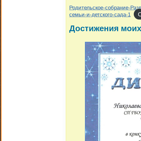
Родительское-собрание-Разв
семьи-и-детского-сада-1
Достижения моих