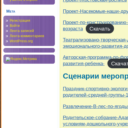
Проект-Насекомые-наши-дру
Мета
Регистрация
Проект-по-конструированию
Войти
Скачать
возраста
Лента записей
Лента комментариев
Театрализовано-творческая-
WordPress.org
эмоционального-развития-д
Авторская-программа-по-фо
Скача
развития-ребенка-
Сценарии мероп
Праздник-спортивно-экологи
родителей-средней-группы-
Развлечение-В-лес-по-ягоды
Родительское-собрание-Адап
условиям-дошкольного-учре