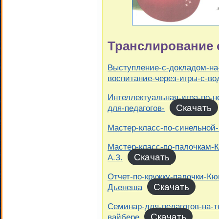
Транслирование 
Выступление-с-докладом-на
воспитание-через-игры-с-во
Интеллектуальная-игра-по-
Скачать
для-педагогов-
Мастер-класс-по-синельной
Мастер-класс-по-палочкам-
Скачать
А.З.
Отчет-по-кружку-палочки-Кю
Скачать
Дьенеша
Семинар-для-педагогов-на-т
Скачать
вайбере