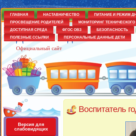
ГЛАВНАЯ
НАСТАВНИЧЕСТВО
ПИТАНИЕ И РЕЖИМ Д
ПРОСВЕЩЕНИЕ РОДИТЕЛЕЙ
МОНИТОРИНГ ТЕХНИЧЕСКОГО 
ДОСТУПНАЯ СРЕДА
ФГОС ОВЗ
БЕЗОПАСНОСТЬ
Детский сад№14
ПОЛЕЗНЫЕ ССЫЛКИ
ПЕРСОНАЛЬНЫЕ ДАННЫЕ ДЕТИ
Официальный сайт
Воспитатель го
Версия для
слабовидящих