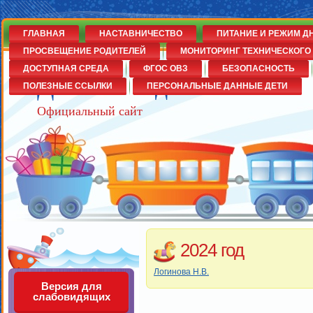
ГЛАВНАЯ
НАСТАВНИЧЕСТВО
ПИТАНИЕ И РЕЖИМ Д
ПРОСВЕЩЕНИЕ РОДИТЕЛЕЙ
МОНИТОРИНГ ТЕХНИЧЕСКОГО 
ДОСТУПНАЯ СРЕДА
ФГОС ОВЗ
БЕЗОПАСНОСТЬ
Детский сад№14
ПОЛЕЗНЫЕ ССЫЛКИ
ПЕРСОНАЛЬНЫЕ ДАННЫЕ ДЕТИ
Официальный сайт
2024 год
Логинова Н.В.
Версия для
слабовидящих