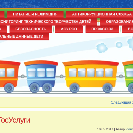
ПИТАНИЕ И РЕЖИМ ДНЯ
АНТИКОРРУПЦИОННАЯ СЛУЖБА
ОНИТОРИНГ ТЕХНИЧЕСКОГО ТВОРЧЕСТВА ДЕТЕЙ
ОБРАЗОВАНИ
З
БЕЗОПАСНОСТЬ
АСУ РСО
ПРОФСОЮЗ
В
№14
АЛЬНЫЕ ДАННЫЕ ДЕТИ
Следующая 
ГосУслуги
10.05.2017 | Автор:
dou