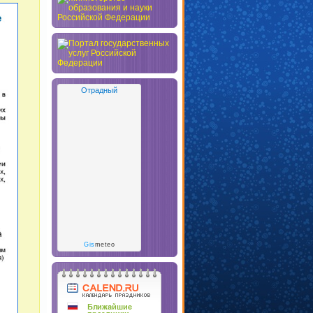
Отрадный
Gis
meteo