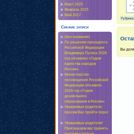
Март 2025
Февраль 2025
Май 2017
Рубрика
Свежие записи
(без названия)
Оста
По решению президента
Российской Федерации
Вы дол
Владимира Путина 2026
год объявлен «Годом
единства народов
России»
Министерство
просвещения Российской
Федерации объявило
2026 год «Годом
дошкольного
образования в России»
Уважаемые родители,
просим Вас пройти опрос
:
Уважаемые родители!
Приглашаем вас принять
участие в опросе