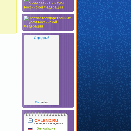
Отрадный
Gis
meteo