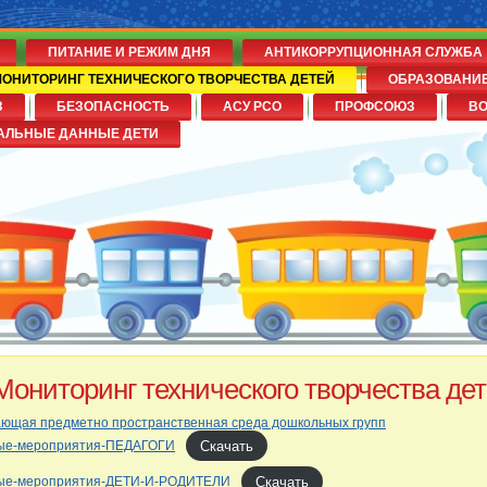
ПИТАНИЕ И РЕЖИМ ДНЯ
АНТИКОРРУПЦИОННАЯ СЛУЖБА
ОНИТОРИНГ ТЕХНИЧЕСКОГО ТВОРЧЕСТВА ДЕТЕЙ
ОБРАЗОВАНИ
З
БЕЗОПАСНОСТЬ
АСУ РСО
ПРОФСОЮЗ
В
№14
АЛЬНЫЕ ДАННЫЕ ДЕТИ
Мониторинг технического творчества де
ающая предметно пространственная среда дошкольных групп
Скачать
ые-мероприятия-ПЕДАГОГИ
Скачать
ые-мероприятия-ДЕТИ-И-РОДИТЕЛИ