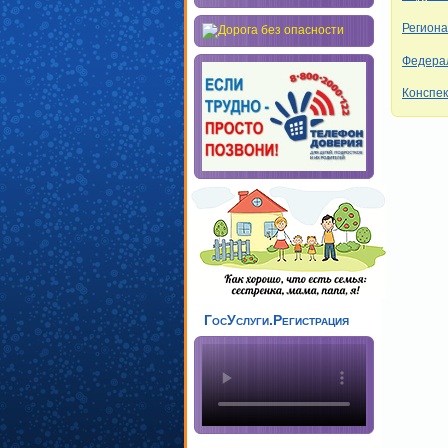
Регион
Федера
Конспек
ГосУслуги.Регистрация