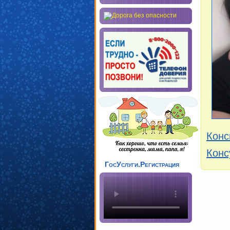
Конс
Конс
ГосУслуги.Регистрация