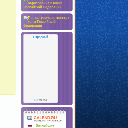
Отрадный
Gis
meteo