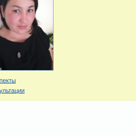
пекты
ультации