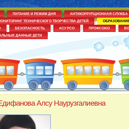
ПИТАНИЕ И РЕЖИМ ДНЯ
АНТИКОРРУПЦИОННАЯ СЛУЖБА
ОНИТОРИНГ ТЕХНИЧЕСКОГО ТВОРЧЕСТВА ДЕТЕЙ
ОБРАЗОВАНИ
З
БЕЗОПАСНОСТЬ
АСУ РСО
ПРОФСОЮЗ
В
№14
АЛЬНЫЕ ДАННЫЕ ДЕТИ
Едифанова Алсу Наурузгалиевна