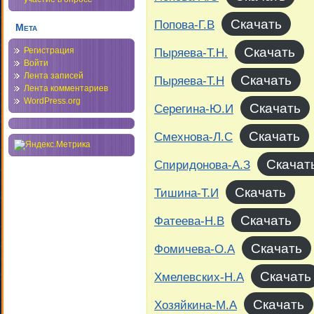
Скачать
Попова-Г.В
Мета
Скачать
Пыряева-Т.Н.
Регистрация
Войти
Лента записей
Скачать
Пыряева-Т.Н
Лента комментариев
WordPress.org
Скачать
Серегина-Ю.И
Скачать
Смехнова-Л.С
Скачат
Спиридонова-А.З
Скачать
Тишина-Т.И
Скачать
Фатеева-Н.В
Скачать
Фомичева-О.А
Скачать
Хмелевских-Н.А
Скачать
Хозяйкина-М.А