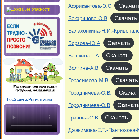
Скачат
Африкантова-Э.С
Скачать
Бакаринова-О.В
Балахонкина-Н.И.-Кривопал
Скачать
Борзова-Ю.А
Скачать
Вашкина-Т.А
Скачать
Волгина-А.В
Скачать
Герасимова-М.В
Скачат
Городничева-О.В.
ГосУслуги.Регистрация
Скачат
Городничева-О.В
Скачать
Гранова-С.В
Джакимова-Е.Т.-Пантюхова-