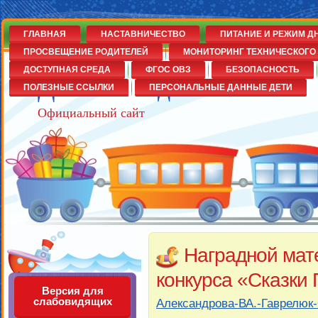
ГЛАВНАЯ
НАСТАВНИЧЕСТВО
ПИТАНИЕ И РЕЖИМ Д
ПРОСВЕЩЕНИЕ РОДИТЕЛЕЙ
МОНИТОРИНГ ТЕХНИЧЕСКОГО 
ДОСТУПНАЯ СРЕДА
ФГОС ОВЗ
БЕЗОПАСНОСТЬ
Детский сад№14
ПОЛЕЗНЫЕ ССЫЛКИ
ПЕРСОНАЛЬНЫЕ ДАННЫЕ ДЕТИ
Официальный сайт
Наградной мат
конкурса «Сказки
Версия для
слабовидящих
Александрова-ВА.-Гаврелюк