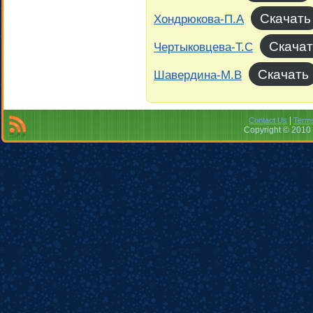
Скачать
Хондрюкова-П.А
Скачат
Чертыковцева-Т.С
Скачать
Шавердина-М.В
|
Contact Us
Terms
Copyright © 2010