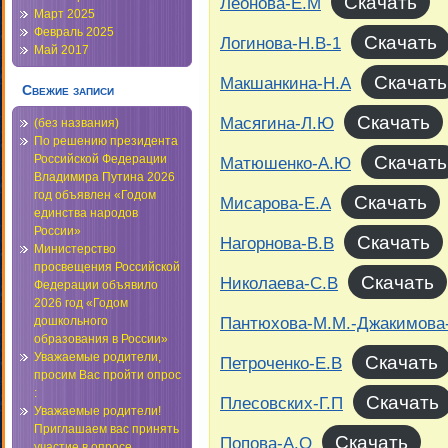
Скачать
Леонова-Е.М
Март 2025
Февраль 2025
Скачать
Логинова-Н.В-1
Май 2017
Скачать
Макшанкина-Н.А
Свежие записи
Скачать
Масягина-Л.Ю
(без названия)
По решению президента
Скачать
Российской Федерации
Матюшенко-А.Ю
Владимира Путина 2026
год объявлен «Годом
Скачать
Мисарова-Е.А
единства народов
России»
Скачать
Нагорнова-В.В
Министерство
просвещения Российской
Скачать
Николаева-С.В
Федерации объявило
2026 год «Годом
Пантюхова-М.М.-Джакимова
дошкольного
образования в России»
Уважаемые родители,
Скачать
Петроченко-Е.В
просим Вас пройти опрос
:
Скачать
Плесовских-Г.П
Уважаемые родители!
Приглашаем вас принять
Скачать
Попова-А.О
участие в опросе