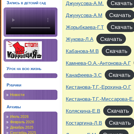
Скачать
Джунусова-А.М.
Запись в детский сад
Скачать
Джунусова-А.М
Скачать
Жорыбкаева-Г.Т
Скачать
Жукова-Л.А
Скачать
Кабанова-М.В
Камнева-О.А.-Антонова-А.Г
Урок на всю жизнь
Скачать
Канафеева-З.С
Рубрики
Кистанова-Т.Г.-Ерохина-О.Г
Новости
Кистанова-Т.Г.-Миссарова-Е
Архивы
Скачать
Коляскина-Е.В
Июль 2026
Скачать
Костаргина-Л.В
Февраль 2026
Декабрь 2025
Сентябрь 2025