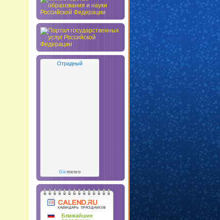
Отрадный
Gis
meteo