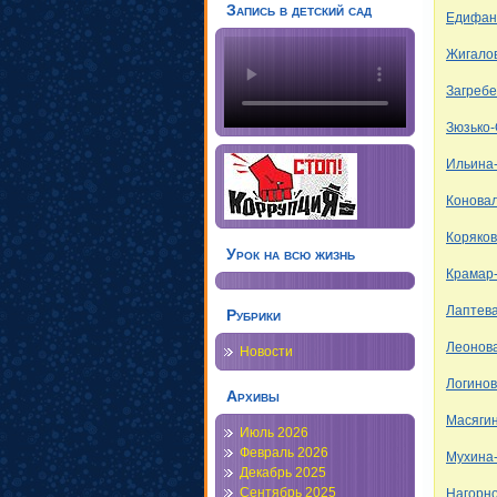
Запись в детский сад
Едифан
Жигало
Загреб
Зюзько
Ильина
Конова
Коряков
Урок на всю жизнь
Крамар
Лаптев
Рубрики
Леонов
Новости
Логино
Архивы
Масяги
Июль 2026
Февраль 2026
Мухина
Декабрь 2025
Сентябрь 2025
Нагорно