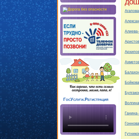
дош
Агапов
Алекса
Алиева
Аристо
Архипо
Ахмето
Балахо
Бойков
Булгако
ГосУслуги.Регистрация
Волгин
Ганина
Гоннов
Гутнико