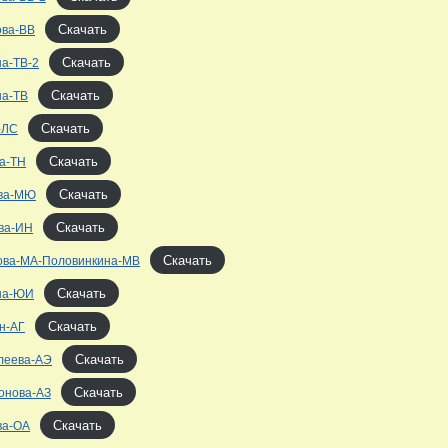
Скачать
ова-ВВ
Скачать
а-ТВ-2
Скачать
на-ТВ
Скачать
-ЛС
Скачать
а-ТН
Скачать
ва-МЮ
Скачать
ва-ИН
Скачать
ова-МА-Половинкина-МВ
Скачать
на-ЮИ
Скачать
н-АГ
Скачать
леева-АЭ
Скачать
онова-АЗ
Скачать
а-ОА