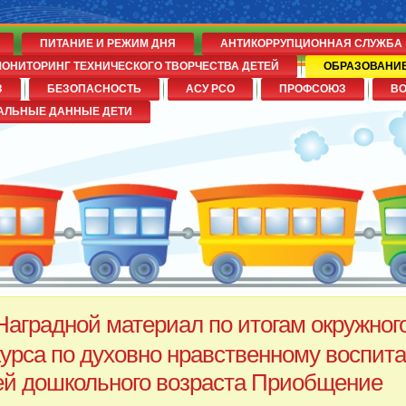
ПИТАНИЕ И РЕЖИМ ДНЯ
АНТИКОРРУПЦИОННАЯ СЛУЖБА
ОНИТОРИНГ ТЕХНИЧЕСКОГО ТВОРЧЕСТВА ДЕТЕЙ
ОБРАЗОВАНИ
З
БЕЗОПАСНОСТЬ
АСУ РСО
ПРОФСОЮЗ
В
№14
АЛЬНЫЕ ДАННЫЕ ДЕТИ
Наградной материал по итогам окружног
курса по духовно нравственному воспит
ей дошкольного возраста Приобщение