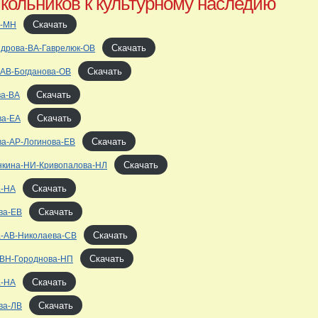
кольников к культурному наследию
Скачать
а-МН
Скачать
ндрова-ВА-Гаврелюк-ОВ
Скачать
-АВ-Богданова-ОВ
Скачать
ва-ВА
Скачать
ва-ЕА
Скачать
ва-АР-Логинова-ЕВ
Скачать
нкина-НИ-Кривопалова-НЛ
Скачать
а-НА
Скачать
ва-ЕВ
Скачать
а-АВ-Николаева-СВ
Скачать
-ВН-Городнова-НП
Скачать
а-НА
Скачать
ва-ЛВ