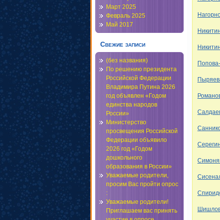
Март 2025
Нагорн
Февраль 2025
Май 2017
Никитин
Свежие записи
Никити
(без названия)
Попова
По решению президента
Российской Федерации
Пыряев
Владимира Путина 2026
Романо
год объявлен «Годом
единства народов
Салдае
России»
Министерство
Санник
просвещения Российской
Федерации объявило
Сереги
2026 год «Годом
дошкольного
Симоня
образования в России»
Уважаемые родители,
Сисена
просим Вас пройти опрос
Спирид
:
Уважаемые родители!
Шишлов
Приглашаем вас принять
участие в опросе