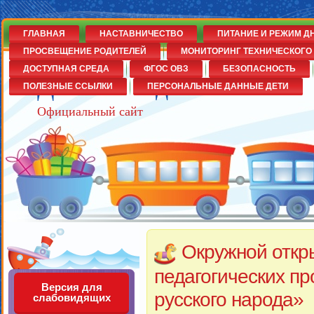
ГЛАВНАЯ
НАСТАВНИЧЕСТВО
ПИТАНИЕ И РЕЖИМ Д
ПРОСВЕЩЕНИЕ РОДИТЕЛЕЙ
МОНИТОРИНГ ТЕХНИЧЕСКОГО 
ДОСТУПНАЯ СРЕДА
ФГОС ОВЗ
БЕЗОПАСНОСТЬ
Детский сад№14
ПОЛЕЗНЫЕ ССЫЛКИ
ПЕРСОНАЛЬНЫЕ ДАННЫЕ ДЕТИ
Официальный сайт
Окружной откр
педагогических п
Версия для
русского народа»
слабовидящих