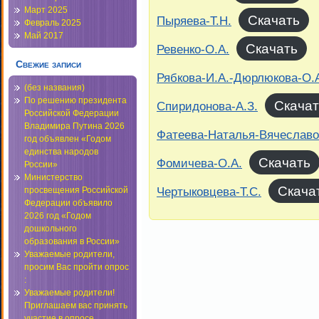
Март 2025
Скачать
Пыряева-Т.Н.
Февраль 2025
Май 2017
Скачать
Ревенко-О.А.
Свежие записи
Рябкова-И.А.-Дюрлюкова-О.
(без названия)
По решению президента
Скачат
Спиридонова-А.З.
Российской Федерации
Владимира Путина 2026
Фатеева-Наталья-Вячеславо
год объявлен «Годом
единства народов
Скачать
Фомичева-О.А.
России»
Министерство
Скача
Чертыковцева-Т.С.
просвещения Российской
Федерации объявило
2026 год «Годом
дошкольного
образования в России»
Уважаемые родители,
просим Вас пройти опрос
:
Уважаемые родители!
Приглашаем вас принять
участие в опросе