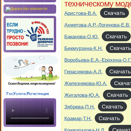
техническому мо
Скачать
Аристова-В.А.
Ахметова-А.Р.-Логинова-Е.В.
Скачать
Баканова-О.Ю.
Скачать
Бикмурзина-К.Н.
Воробьева-Е.А.-Ерохина-О.Г
Скачать
Герасимова-А.Л.
Скача
Железнякова-Ю.А.
ГосУслуги.Регистрация
Скачать
Жигалова-Ю.А.
Скачать
Зябрева-П.Н.
Скачать
Крамар-Т.Н.
Скачат
Кривопалова-Н.Л.