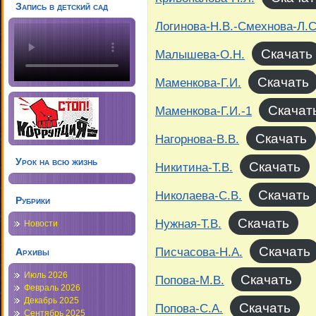
Запись в детский сад
Логинова-Н.В.-Смехнова-Л.С
Скачать
Малышева-О.Н.
Скачать
Маменкова-Г.И.
Скачат
Маменкова-Г.И.-1
Скачать
Нагорнова-В.В.
Урок на всю жизнь
Скачать
Никитина-Т.В.
Скачать
Николаева-С.В.
Рубрики
Скачать
Нужная-Т.В.
Новости
Скачать
Писчасова-Н.А.
Архивы
Июль 2026
Скачать
Попова-М.В.
Февраль 2026
Декабрь 2025
Скачать
Попова-С.А.
Сентябрь 2025