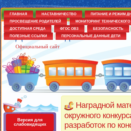
ГЛАВНАЯ
НАСТАВНИЧЕСТВО
ПИТАНИЕ И РЕЖИМ Д
ПРОСВЕЩЕНИЕ РОДИТЕЛЕЙ
МОНИТОРИНГ ТЕХНИЧЕСКОГО 
ДОСТУПНАЯ СРЕДА
ФГОС ОВЗ
БЕЗОПАСНОСТЬ
Детский сад№14
ПОЛЕЗНЫЕ ССЫЛКИ
ПЕРСОНАЛЬНЫЕ ДАННЫЕ ДЕТИ
Официальный сайт
Наградной мат
окружного конкурс
Версия для
разработок по ко
слабовидящих