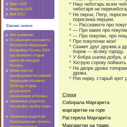
Наш чеботарь всем чеб
Март 2025
чеботаря не перечебота
Февраль 2025
Не перчи, Петр, поросе
Май 2017
поросенка перцем.
— Расскажите про покуп
Свежие записи
— Про какие про покупк
— Про покупки, про поку
(без названия)
По решению президента
Про покупочки мои!
Российской Федерации
Скажет друг дружке,а др
Владимира Путина 2026
боров — всему городу.
год объявлен «Годом
У бобра шапка добра, а
единства народов
Хитрую сороку поймать м
России»
На дворе дрова топорами
Министерство
дрова.
просвещения Российской
Роя норку, старый крот
Федерации объявило
2026 год «Годом
дошкольного
Стихи
образования в России»
Уважаемые родители,
Собирала Маргарита
просим Вас пройти опрос
маргаритки на горе
:
Уважаемые родители!
Растеряла Маргарита
Приглашаем вас принять
Маргаритки на траве.
участие в опросе