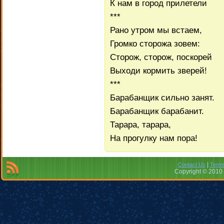
К нам в город прилетели
***
Рано утром мы встаем,
Громко сторожа зовем:
Сторож, сторож, поскорей
Выходи кормить зверей!
***
Барабанщик сильно занят.
Барабанщик барабанит.
Тарара, тарара,
На прогулку нам пора!
|
Contact Us
Terms
Copyright © 2010