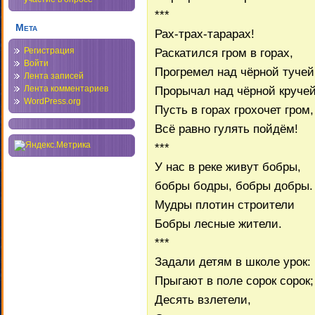
***
Мета
Рах-трах-тарарах!
Раскатился гром в горах,
Регистрация
Войти
Прогремел над чёрной тучей
Лента записей
Прорычал над чёрной кручей
Лента комментариев
WordPress.org
Пусть в горах грохочет гром,
Всё равно гулять пойдём!
***
У нас в реке живут бобры,
бобры бодры, бобры добры.
Мудры плотин строители
Бобры лесные жители.
***
Задали детям в школе урок:
Прыгают в поле сорок сорок;
Десять взлетели,