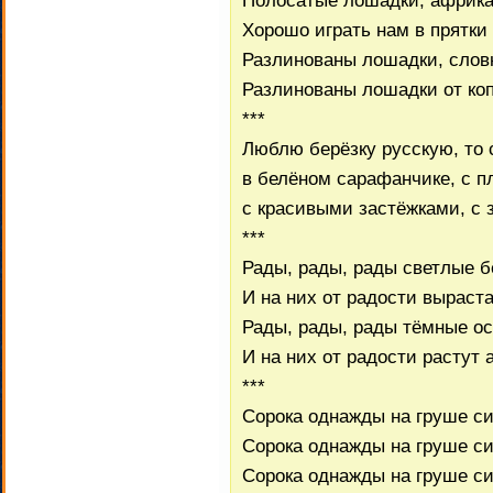
Полосатые лошадки, африка
Хорошо играть нам в прятки 
Разлинованы лошадки, слов
Разлинованы лошадки от коп
***
Люблю берёзку русскую, то 
в белёном сарафанчике, с п
с красивыми застёжками, с
***
Рады, рады, рады светлые б
И на них от радости выраст
Рады, рады, рады тёмные о
И на них от радости растут 
***
Сорока однажды на груше си
Сорока однажды на груше си
Сорока однажды на груше си