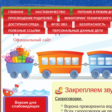
ГЛАВНАЯ
НАСТАВНИЧЕСТВО
ПИТАНИЕ И РЕЖИМ Д
ПРОСВЕЩЕНИЕ РОДИТЕЛЕЙ
МОНИТОРИНГ ТЕХНИЧЕСКОГО 
ДОСТУПНАЯ СРЕДА
ФГОС ОВЗ
БЕЗОПАСНОСТЬ
Детский сад№14
ПОЛЕЗНЫЕ ССЫЛКИ
ПЕРСОНАЛЬНЫЕ ДАННЫЕ ДЕТИ
Официальный сайт
Закрепляем зву
Скороговорки.
Версия для
Ворона проворонила вор
слабовидящих
Всех скороговорок не п