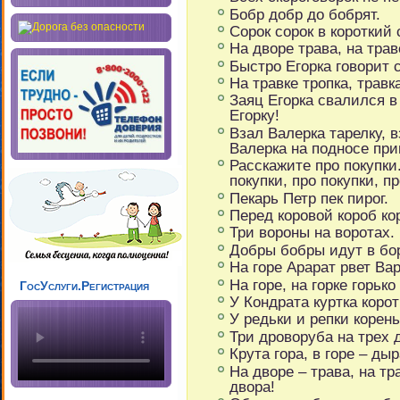
Бобр добр до бобрят.
Сорок сорок в короткий 
На дворе трава, на трав
Быстро Егорка говорит с
На травке тропка, травка
Заяц Егорка свалился в 
Егорку!
Взал Валерка тарелку, 
Валерка на подносе при
Расскажите про покупки.
покупки, про покупки, п
Пекарь Петр пек пирог.
Перед коровой короб ко
Три вороны на воротах.
Добры бобры идут в бо
На горе Арарат рвет Ва
На горе, на горке горько
ГосУслуги.Регистрация
У Кондрата куртка корот
У редьки и репки корень
Три дроворуба на трех 
Крута гора, в горе – дыр
На дворе – трава, на тр
двора!