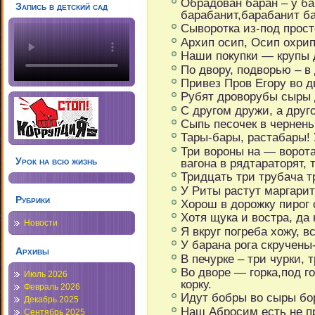
Обрадован баран – у ба
Запись в детский сад
барабанит,барабанит ба
Сыворотка из-под прос
Архип осип, Осип охрип
Наши покупки — крупы д
По двору, подворью – в
Привез Пров Егору во дв
Рубят дроворубы сыры 
С другом дружи, а друг
Сыпь песочек в чернень
Тары-бары, растабары! 
Три вороны на — ворота
Урок на всю жизнь
вагона в рядтараторят, 
Тридцать три трубача т
У Риты растут маргарит
Рубрики
Хорош в дорожку пирог 
Хотя щука и востра, да 
Новости
Я вкруг погреба хожу, в
У барана рога скручены
Архивы
В печурке – три чурки, т
Во дворе — горка,под го
Июль 2026
корку.
Февраль 2026
Идут бобры во сыры бо
Декабрь 2025
Наш Абросим есть не пр
Сентябрь 2025