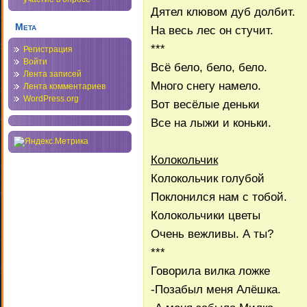
Дятел клювом дуб долбит.
Мета
На весь лес он стучит.
***
Регистрация
Войти
Всё бело, бело, бело.
Лента записей
Много снегу намело.
Лента комментариев
WordPress.org
Вот весёлые деньки
Все на лыжи и коньки.
Колокольчик
Колокольчик голубой
Поклонился нам с тобой.
Колокольчики цветы
Очень вежливы. А ты?
***
Говорила вилка ложке
-Позабыл меня Алёшка.