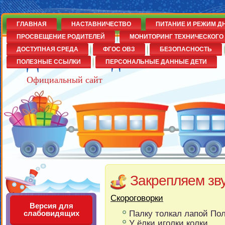
ГЛАВНАЯ
НАСТАВНИЧЕСТВО
ПИТАНИЕ И РЕЖИМ Д
ПРОСВЕЩЕНИЕ РОДИТЕЛЕЙ
МОНИТОРИНГ ТЕХНИЧЕСКОГО 
ДОСТУПНАЯ СРЕДА
ФГОС ОВЗ
БЕЗОПАСНОСТЬ
Детский сад№14
ПОЛЕЗНЫЕ ССЫЛКИ
ПЕРСОНАЛЬНЫЕ ДАННЫЕ ДЕТИ
Официальный сайт
Закрепляем зву
Скороговорки
Версия для
Палку толкал лапой Пол
слабовидящих
У ёлки иголки колки.