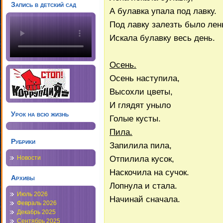
Запись в детский сад
А булавка упала под лавку.
Под лавку залезть было лен
Искала булавку весь день.
Осень.
Осень наступила,
Высохли цветы,
И глядят уныло
Урок на всю жизнь
Голые кусты.
Пила.
Рубрики
Запилила пила,
Отпилила кусок,
Новости
Наскочила на сучок.
Архивы
Лопнула и стала.
Июль 2026
Начинай сначала.
Февраль 2026
Декабрь 2025
Сентябрь 2025