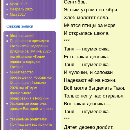
Сентябрь.
Март 2025
Ясным утром сентября
Февраль 2025
Май 2017
Хлеб молотят сёла.
Мчатся птицы за моря
Свежие записи
И открылась школа.
(без названия)
***
По решению президента
Российской Федерации
Таня — неумелочка.
Владимира Путина 2026
Есть такая девочка-
год объявлен «Годом
единства народов
Таня — неумелочка.
России»
И чулочки, и сапожки
Министерство
просвещения Российской
Надевают ей на ножки.
Федерации объявило
Всё могла бы делать Таня,
2026 год «Годом
дошкольного
Только нет у нас старанья.
образования в России»
Вот какая девочка —
Уважаемые родители,
просим Вас пройти опрос
Таня — неумелочка.
:
***
Уважаемые родители!
Приглашаем вас принять
Дятел дерево долбит,
участие в опросе