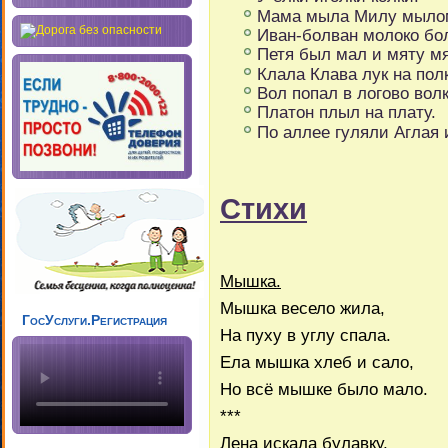
Мама мыла Милу мылом
Иван-болван молоко бол
Петя был мал и мяту мя
Клала Клава лук на полк
Вол попал в логово волк
Платон плыл на плату.
По аллее гуляли Аглая 
Cтихи
Мышка.
Мышка весело жила,
ГосУслуги.Регистрация
На пуху в углу спала.
Ела мышка хлеб и сало,
Но всё мышке было мало.
***
Лена искала булавку,