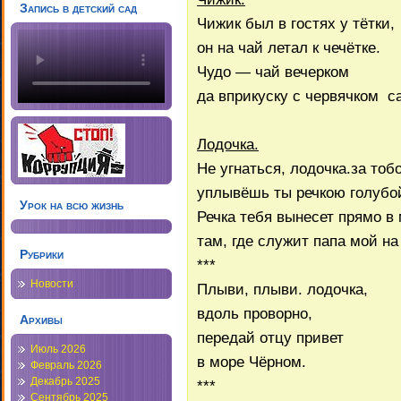
Запись в детский сад
Чижик был в гостях у тётки,
он на чай летал к чечётке.
Чудо — чай вечерком
да вприкуску с червячком с
Лодочка.
Не угнаться, лодочка.за тоб
уплывёшь ты речкою голубо
Урок на всю жизнь
Речка тебя вынесет прямо в 
там, где служит папа мой на
Рубрики
***
Новости
Плыви, плыви. лодочка,
вдоль проворно,
Архивы
передай отцу привет
Июль 2026
в море Чёрном.
Февраль 2026
Декабрь 2025
***
Сентябрь 2025