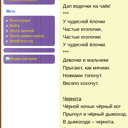
Дал водички на чаёк!
Мета
***
У чудесной ёлочки
Регистрация
Войти
Частые иголочки,
Лента записей
Частые иголочки
Лента комментариев
WordPress.org
У чудесной ёлочки.
***
Девочки и мальчики
Прыгают, как мячики.
Ножками топочут.
Весело хохочут.
Чернота
Чёрной ночью чёрный кот
Прыгнул в чёрный дымоход.
В дымоходе – чернота.