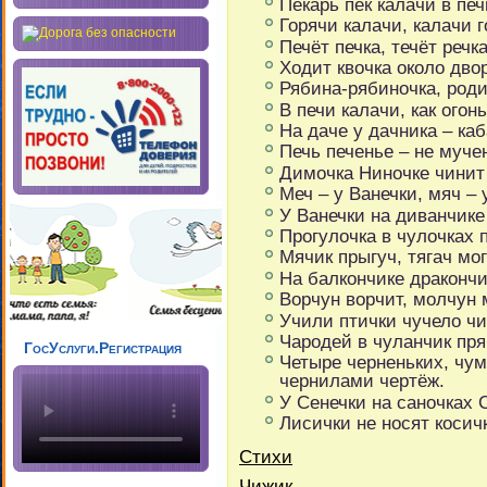
Пекарь пёк калачи в печ
Горячи калачи, калачи г
Печёт печка, течёт речка
Ходит квочка около дво
Рябина-рябиночка, роди
В печи калачи, как огонь
На даче у дачника – каб
Печь печенье – не муче
Димочка Ниночке чинит
Меч – у Ванечки, мяч – 
У Ванечки на диванчике
Прогулочка в чулочках п
Мячик прыгуч, тягач мог
На балкончике дракончи
Ворчун ворчит, молчун 
Учили птички чучело чи
Чародей в чуланчик пря
ГосУслуги.Регистрация
Четыре черненьких, чум
чернилами чертёж.
У Сенечки на саночках 
Лисички не носят косичк
Cтихи
Чижик.