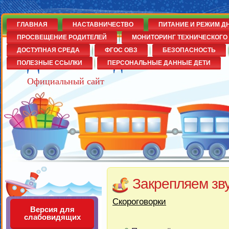
ГЛАВНАЯ
НАСТАВНИЧЕСТВО
ПИТАНИЕ И РЕЖИМ Д
ПРОСВЕЩЕНИЕ РОДИТЕЛЕЙ
МОНИТОРИНГ ТЕХНИЧЕСКОГО 
ДОСТУПНАЯ СРЕДА
ФГОС ОВЗ
БЕЗОПАСНОСТЬ
Детский сад№14
ПОЛЕЗНЫЕ ССЫЛКИ
ПЕРСОНАЛЬНЫЕ ДАННЫЕ ДЕТИ
Официальный сайт
Закрепляем зву
Скороговорки
Версия для
слабовидящих