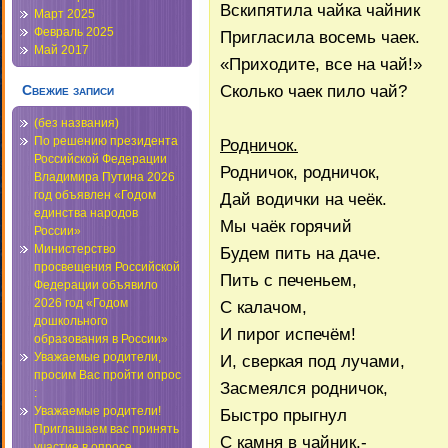
Вскипятила чайка чайник
Март 2025
Февраль 2025
Пригласила восемь чаек.
Май 2017
«Приходите, все на чай!»
Сколько чаек пило чай?
Свежие записи
(без названия)
По решению президента
Родничок.
Российской Федерации
Родничок, родничок,
Владимира Путина 2026
год объявлен «Годом
Дай водички на чеёк.
единства народов
Мы чаёк горячий
России»
Министерство
Будем пить на даче.
просвещения Российской
Пить с печеньем,
Федерации объявило
2026 год «Годом
С калачом,
дошкольного
И пирог испечём!
образования в России»
Уважаемые родители,
И, сверкая под лучами,
просим Вас пройти опрос
Засмеялся родничок,
:
Уважаемые родители!
Быстро прыгнул
Приглашаем вас принять
С камня в чайник,-
участие в опросе