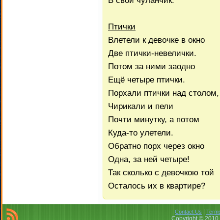
В свой чуланчик.
Птички
Влетели к девочке в окно
Две птички-невелички.
Потом за ними заодно
Ещё четыре птички.
Порхали птички над столом,
Чирикали и пели
Почти минутку, а потом
Куда-то улетели.
Обратно порх через окно
Одна, за ней четыре!
Так сколько с девочкою той
Осталось их в квартире?
|
Contact Us
Terms
Copyright © 2010