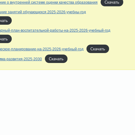
Скачать
ие о внутренней системе оценки качества образования
ние занятий обучающихся 2025-2026-учебны-год
чать
рный-план-воспитательной-работы-на-2025-2026-учебный-год
чать
Скачать
еское-планирование-на-2025-2026-учебный-год
Скачать
мма-развития-2025-2030