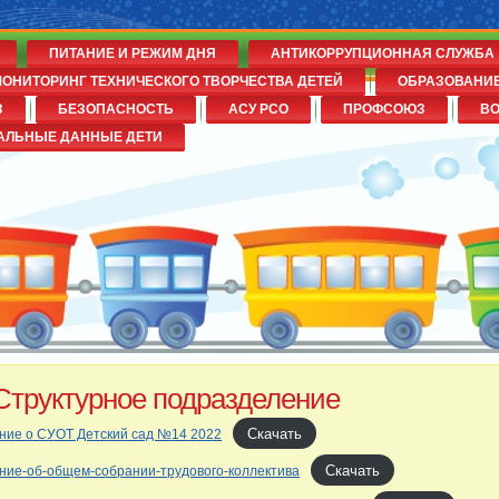
ПИТАНИЕ И РЕЖИМ ДНЯ
АНТИКОРРУПЦИОННАЯ СЛУЖБА
ОНИТОРИНГ ТЕХНИЧЕСКОГО ТВОРЧЕСТВА ДЕТЕЙ
ОБРАЗОВАНИ
З
БЕЗОПАСНОСТЬ
АСУ РСО
ПРОФСОЮЗ
В
№14
АЛЬНЫЕ ДАННЫЕ ДЕТИ
Структурное подразделение
Скачать
ние о СУОТ Детский сад №14 2022
Скачать
ие-об-общем-собрании-трудового-коллектива