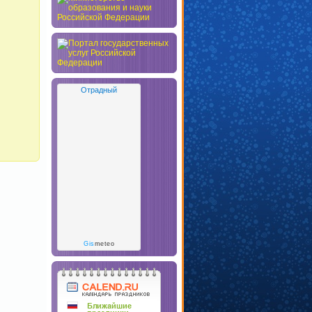
Отрадный
Gis
meteo