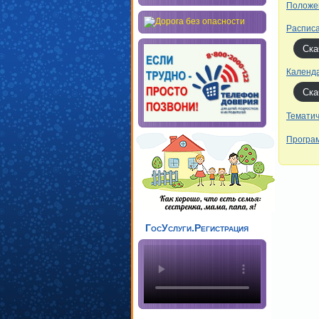
Положен
Расписа
Ска
Календа
Ска
Тематич
Програ
ГосУслуги.Регистрация