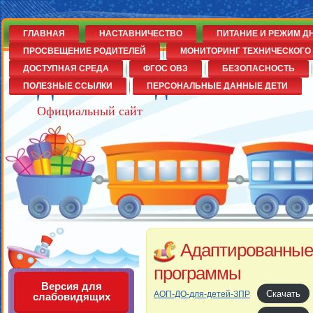
ГЛАВНАЯ
НАСТАВНИЧЕСТВО
ПИТАНИЕ И РЕЖИМ Д
ПРОСВЕЩЕНИЕ РОДИТЕЛЕЙ
МОНИТОРИНГ ТЕХНИЧЕСКОГО 
ДОСТУПНАЯ СРЕДА
ФГОС ОВЗ
БЕЗОПАСНОСТЬ
Детский сад№14
ПОЛЕЗНЫЕ ССЫЛКИ
ПЕРСОНАЛЬНЫЕ ДАННЫЕ ДЕТИ
Официальный сайт
Адаптированные
программы
Версия для
Скачать
АОП-ДО-для-детей-ЗПР
слабовидящих