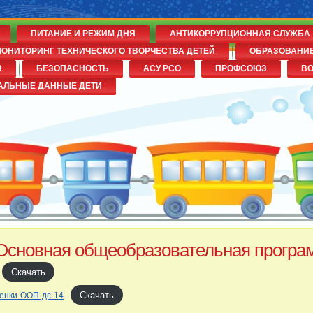
ПИТАНИЕ И РЕЖИМ ДНЯ
АНТИКОРРУПЦИОННАЯ СЛУЖБА
ОНИТОРИНГ ТЕХНИЧЕСКОГО ТВОРЧЕСТВА ДЕТЕЙ
ОБРАЗОВАНИ
З
БЕЗОПАСНОСТЬ
АСУ РСО
ПРОФСОЮЗ
В
№14
АЛЬНЫЕ ДАННЫЕ ДЕТИ
Основная общеобразовательная програ
Скачать
Скачать
енки-ООП-дс-14