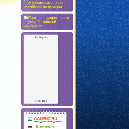
Отрадный
Gis
meteo