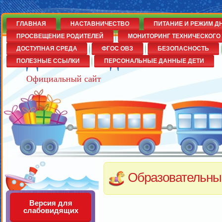
ГЛАВНАЯ
НАСТАВНИЧЕСТВО
ПИТАНИЕ И РЕЖИМ Д
ПРОСВЕЩЕНИЕ РОДИТЕЛЕЙ
МОНИТОРИНГ ТЕХНИЧЕСКОГО 
ДОСТУПНАЯ СРЕДА
ФГОС ОВЗ
БЕЗОПАСНОСТЬ
Детский сад№14
ПОЛЕЗНЫЕ ССЫЛКИ
ПЕРСОНАЛЬНЫЕ ДАННЫЕ ДЕТИ
Официальный сайт
Образовательны
Версия для
слабовидящих