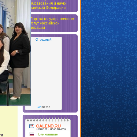
Отрадный
Gis
meteo
ти