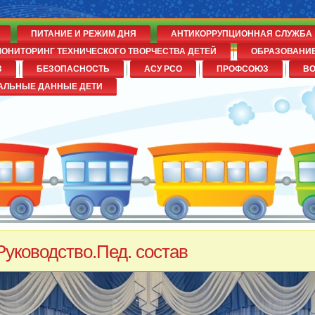
ПИТАНИЕ И РЕЖИМ ДНЯ
АНТИКОРРУПЦИОННАЯ СЛУЖБА
ОНИТОРИНГ ТЕХНИЧЕСКОГО ТВОРЧЕСТВА ДЕТЕЙ
ОБРАЗОВАНИ
З
БЕЗОПАСНОСТЬ
АСУ РСО
ПРОФСОЮЗ
В
№14
АЛЬНЫЕ ДАННЫЕ ДЕТИ
Руководство.Пед. состав