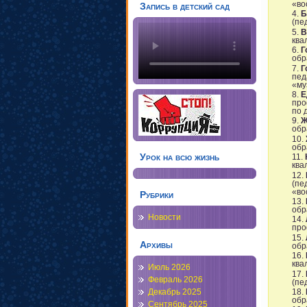
«во
Запись в детский сад
Б
(пе
В
ква
Г
обр
Г
пед
«му
Е
про
по 
Ж
обр
обр
Урок на всю жизнь
ква
(пе
«во
Рубрики
обр
Новости
про
Архивы
обр
ква
Июль 2026
Февраль 2026
(пе
Декабрь 2025
обр
Сентябрь 2025