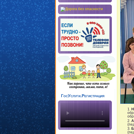
ГосУслуги.Регистрация
Н
обр
обр
А
(пе
Б
(пе