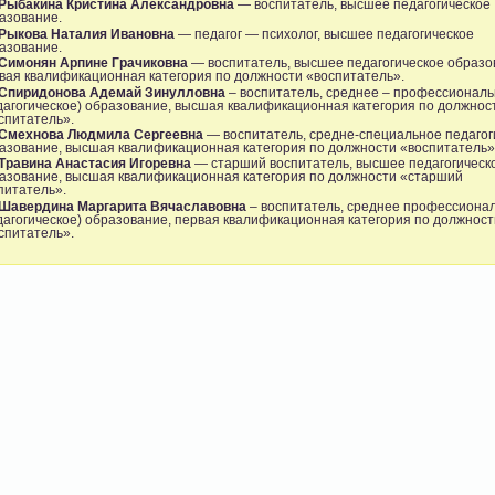
Рыбакина Кристина Александровна
— воспитатель, высшее педагогическое
азование.
Рыкова Наталия Ивановна
— педагог — психолог, высшее педагогическое
азование.
Симонян Арпине Грачиковна
— воспитатель, высшее педагогическое образо
вая квалификационная категория по должности «воспитатель».
Спиридонова Адемай Зинулловна
– воспитатель, среднее – профессионал
дагогическое) образование, высшая квалификационная категория по должнос
спитатель».
Смехнова Людмила Сергеевна
— воспитатель, средне-специальное педагог
азование, высшая квалификационная категория по должности «воспитатель»
Травина Анастасия Игоревна
— старший воспитатель, высшее педагогическ
азование, высшая квалификационная категория по должности «старший
питатель».
Шавердина Маргарита Вячаславовна
– воспитатель, среднее профессиона
дагогическое) образование, первая квалификационная категория по должност
спитатель».