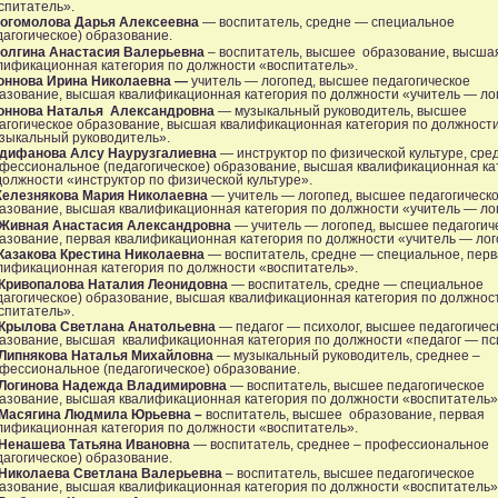
спитатель».
огомолова Дарья Алексеевна
— воспитатель, средне — специальное
дагогическое) образование.
олгина Анастасия Валерьевна
– воспитатель, высшее образование, высша
лификационная категория по должности «воспитатель».
оннова Ирина Николаевна —
учитель — логопед, высшее педагогическое
азование, высшая квалификационная категория по должности «учитель — ло
оннова Наталья Александровна
— музыкальный руководитель, высшее
агогическое образование, высшая квалификационная категория по должност
зыкальный руководитель».
дифанова Алсу Наурузгалиевна
— инструктор по физической культуре, сре
фессиональное (педагогическое) образование, высшая квалификационная ка
должности «инструктор по физической культуре».
елезнякова Мария Николаевна
— учитель — логопед, высшее педагогическ
азование, высшая квалификационная категория по должности «учитель — ло
Живная Анастасия Александровна
— учитель — логопед, высшее педагогич
азование, первая квалификационная категория по должности «учитель — лог
Казакова Крестина Николаевна
— воспитатель, средне — специальное, пер
лификационная категория по должности «воспитатель».
Кривопалова Наталия Леонидовна
— воспитатель, средне — специальное
дагогическое) образование, высшая квалификационная категория по должнос
спитатель».
Крылова Светлана Анатольевна
— педагог — психолог, высшее педагогичес
азование, высшая квалификационная категория по должности «педагог — пс
Липнякова Наталья Михайловна
— музыкальный руководитель, среднее –
фессиональное (педагогическое) образование.
Логинова Надежда Владимировна
— воспитатель, высшее педагогическое
азование, высшая квалификационная категория по должности «воспитатель»
Масягина Людмила Юрьевна –
воспитатель, высшее образование, первая
лификационная категория по должности «воспитатель».
Ненашева Татьяна Ивановна
— воспитатель, среднее – профессиональное
дагогическое) образование.
Николаева Светлана Валерьевна
– воспитатель, высшее педагогическое
азование, высшая квалификационная категория по должности «воспитатель»