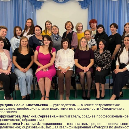
уждина Елена Анатольевна
— руководитель — высшее педагогическое
азование, профессиональная подготовка по специальности «Управление в
азовании».
фрикантова Эвелина Сергеевна
– воспитатель, среднее профессиональное
дагогическое) образование.
алахонкина Наталья Илларионовна
— воспитатель, средне — специальное
дагогическое) образование, высшая квалификационная категория по должнос