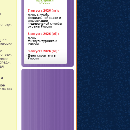
я
гопед».
и
днее –
тегория
ое
гопед».
еское
опед».
вая
ти
кое
ихолог».
.
.