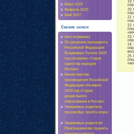
Март 2025
обр
Февраль 2025
обр
Май 2017
пер
Свежие записи
(пе
«во
(без названия)
обр
По решению президента
Российской Федерации
обр
вос
Владимира Путина 2026
год объявлен «Годом
(пе
«во
единства народов
России»
Министерство
просвещения Российской
Федерации объявило
2026 год «Годом
дошкольного
образования в России»
Уважаемые родители,
просим Вас пройти опрос
:
Уважаемые родители!
Приглашаем вас принять
участие в опросе