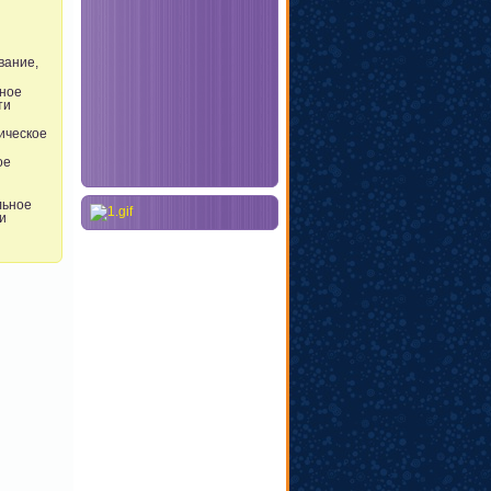
вание,
ьное
ти
ическое
ое
льное
и