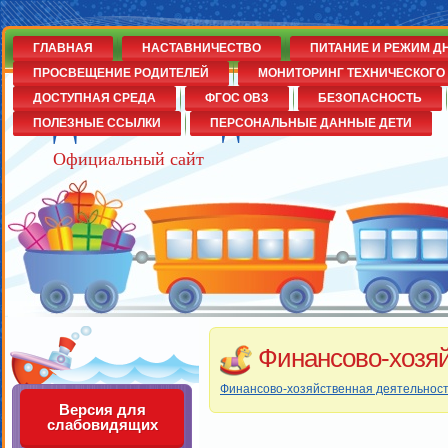
ГЛАВНАЯ
НАСТАВНИЧЕСТВО
ПИТАНИЕ И РЕЖИМ Д
ПРОСВЕЩЕНИЕ РОДИТЕЛЕЙ
МОНИТОРИНГ ТЕХНИЧЕСКОГО 
ДОСТУПНАЯ СРЕДА
ФГОС ОВЗ
БЕЗОПАСНОСТЬ
Детский сад№14
ПОЛЕЗНЫЕ ССЫЛКИ
ПЕРСОНАЛЬНЫЕ ДАННЫЕ ДЕТИ
Официальный сайт
Финансово-хозяй
Финансово-хозяйственная деятельнос
Версия для
слабовидящих