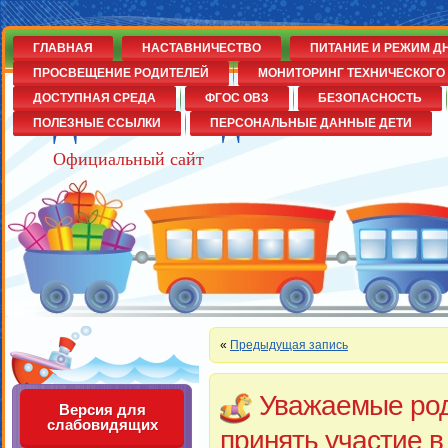
ГЛАВНАЯ
НАСТАВНИЧЕСТВО
ПИТАНИЕ И РЕЖИМ Д
ПРОСВЕЩЕНИЕ РОДИТЕЛЕЙ
МОНИТОРИНГ ТЕХНИЧЕСКОГО 
ДОСТУПНАЯ СРЕДА
ФГОС ОВЗ
БЕЗОПАСНОСТЬ
Детский сад№14
ПОЛЕЗНЫЕ ССЫЛКИ
ПЕРСОНАЛЬНЫЕ ДАННЫЕ ДЕТИ
Официальный сайт
«
Предыдущая запись
Уважаемые род
Версия для
слабовидящих
принять участие в