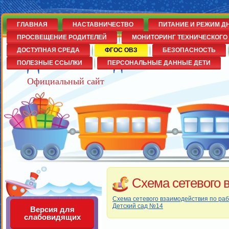
ГЛАВНАЯ
НАСТАВНИЧЕСТВО
ПИТАНИЕ И РЕЖИМ Д
ПРОСВЕЩЕНИЕ РОДИТЕЛЕЙ
МОНИТОРИНГ ТЕХНИЧЕСКОГО 
ДОСТУПНАЯ СРЕДА
ФГОС ОВЗ
БЕЗОПАСНОСТЬ
Детский сад№14
ПОЛЕЗНЫЕ ССЫЛКИ
ПЕРСОНАЛЬНЫЕ ДАННЫЕ ДЕТИ
Официальный сайт
Схема сетевого 
Схема сетевого взаимодействия по раб
Детский сад №14
Версия для
слабовидящих