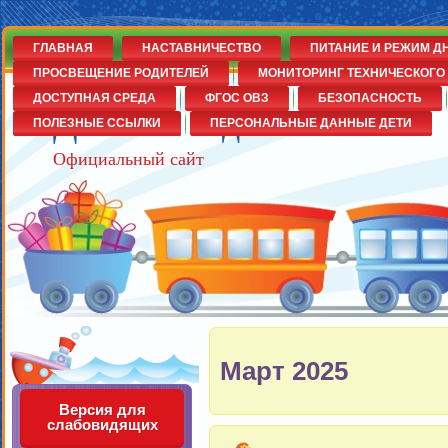
ГЛАВНАЯ
НАСТАВНИЧЕСТВО
ПИТАНИЕ И РЕЖИМ Д
ПРОСВЕЩЕНИЕ РОДИТЕЛЕЙ
МОНИТОРИНГ ТЕХНИЧЕСКОГО 
ДОСТУПНАЯ СРЕДА
ФГОС ОВЗ
БЕЗОПАСНОСТЬ
Детский сад№14
ПОЛЕЗНЫЕ ССЫЛКИ
ПЕРСОНАЛЬНЫЕ ДАННЫЕ ДЕТИ
Официальный сайт
Март 2025
Версия для
слабовидящих